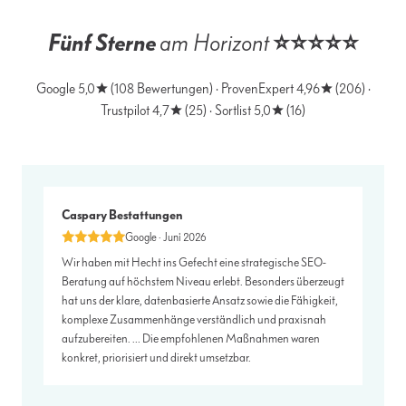
Fünf Sterne
am Horizont
⭐️⭐️️⭐️⭐⭐
Google
5,0 ★ (108 Bewertungen) ·
ProvenExpert
4,96 ★ (206) ·
Trustpilot
4,7 ★ (25) ·
Sortlist
5,0 ★ (16)
Caspary Bestattungen
Google · Juni 2026
Wir haben mit Hecht ins Gefecht eine strategische SEO-
Beratung auf höchstem Niveau erlebt. Besonders überzeugt
hat uns der klare, datenbasierte Ansatz sowie die Fähigkeit,
komplexe Zusammenhänge verständlich und praxisnah
aufzubereiten. … Die empfohlenen Maßnahmen waren
konkret, priorisiert und direkt umsetzbar.