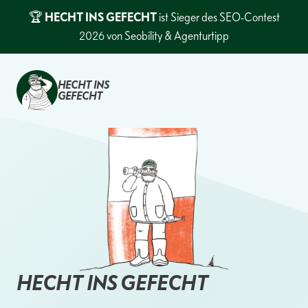
Zum
🏆
HECHT INS GEFECHT
ist Sieger des SEO-Contest
Inhalt
2026 von Seobility & Agenturtipp
springen
HECHT INS
GEFECHT
HECHT INS GEFECHT