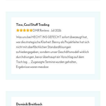
Tino, Cool Stuff Trading
OMR Reviews · Juli 2026
Was uns bei HECHT INS GEFECHT sofort überzeugt hat,
war die strategische Klarheit: Benny als Projektleiter hat sich
nicht mit oberflächlichen Standardlösungen
zufriedengegeben, sondern unser Geschäftsmodell wirklich
durchdrungen, bevor überhaupt ein Vorschlag auf dem
Tisch lag. … Zugesagte Termine wurden gehalten,
Ergebnisse waren messbar.
Dominik Breitbach