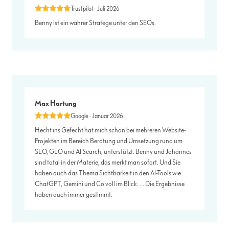
Trustpilot · Juli 2026
Benny ist ein wahrer Stratege unter den SEOs.
Max Hartung
Google · Januar 2026
Hecht ins Gefecht hat mich schon bei mehreren Website-
Projekten im Bereich Beratung und Umsetzung rund um
SEO, GEO und AI Search, unterstützt. Benny und Johannes
sind total in der Materie, das merkt man sofort. Und Sie
haben auch das Thema Sichtbarkeit in den AI-Tools wie
ChatGPT, Gemini und Co voll im Blick. … Die Ergebnisse
haben auch immer gestimmt.