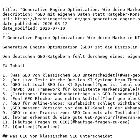
---
title: "Generative Engine Optimization: Wie deine Marke in KI-Antworten landet"
description: "GEO mit eigenen Daten statt Ratgeber-Konsens: Live-Test über 12 KI-Kanäle, 5 GEO-Blocker aus Audits und das NAPD-Framework für konsistente Markensignale."
url: https://hechtinsgefecht.de/geo-generative-engine-optimization/
date_published: 2026-03-12
date_modified: 2026-07-10
---
# Generative Engine Optimization: Wie deine Marke in KI-Antworten landet

Generative Engine Optimization (GEO) ist die Disziplin der Suchmaschinenoptimierung (SEO) für KI-Systeme. GEO bezeichnet die Optimierung von Inhalten und Markensignalen, damit ChatGPT, Perplexity und Google AI Overviews deine Marke kennen, korrekt zuordnen und in ihren Antworten empfehlen. GEO ist kein neues Fach, sondern die logische Erweiterung von Semantischem SEO und Local SEO. Die Grundlage bildet das NAPD-Framework (Name, Address, Phone, Description): konsistente Markensignale über alle Quellen, die KI-Systeme lesen.

Den deutschen GEO-Ratgebern fehlt durchweg eines: eigene Messdaten. Du bekommst sie hier: einen Live-Test vom 09.07.2026 über 12 KI-Kanäle, fünf GEO-Blocker aus echten Kundenaudits und die Zahlen aus zwei gewonnenen SEO-Contests. Ehrlicherweise gehört dazu auch ein unbequemer Befund über diesen Blog selbst.

## Inhalt

1. [Was GEO von klassischem SEO unterscheidet](#was-geo-von-klassischem-seo-unterscheidet)
2. [Der Live-Test: Welche Quellen KI-Systeme beim Thema GEO zitieren](#der-live-test-welche-quellen-ki-systeme-beim-thema-geo-zitieren)
3. [GEO ist Local SEO für KI-Systeme](#geo-ist-local-seo-fur-ki-systeme)
4. [NAPD: Das Framework für konsistente Markensignale](#napd-das-framework-fur-konsistente-markensignale)
5. [Citations: Branchenbucheinträge als GEO-Fundament](#citations-branchenbucheintrage-als-geo-fundament)
6. [Fünf GEO-Blocker aus echten Audits](#funf-geo-blocker-aus-echten-audits)
7. [GEO für Online-Shops: Kaufabsicht schlägt Sichtbarkeitsscore](#geo-fur-online-shops-kaufabsicht-schlagt-sichtbarkeitsscore)
8. [GEO messen: Vorsicht vor dem KI-Kanal in der Webanalyse](#geo-messen-vorsicht-vor-dem-ki-kanal-in-der-webanalyse)
9. [GEO in der Praxis: zwei SEO-Contests als Testlabor](#geo-in-der-praxis-zwei-seo-contests-als-testlabor)
10. [Woran erkennst du eine gute GEO-Agentur?](#woran-erkennst-du-eine-gute-geo-agentur)
11. [Häufige Fragen zu GEO](#haufige-fragen-zu-geo)
12. [Quellen](#quellen)

## Was GEO von klassischem SEO unterscheidet

GEO optimiert dafür, dass KI-Systeme deine Inhalte finden, verstehen und zitieren. Klassisches SEO optimiert für Google-Rankings. Der Unterschied liegt im Mechanismus: Ein Ranking ist eine Liste, eine KI-Antwort ist eine Auswahl. Wer auf Position 4 rankt, bekommt noch Klicks. Wer in der KI-Antwort nicht vorkommt, existiert für den Fragenden nicht.

SEO vs. GEO: Vergleich von Ziel, Bewertung, Traffic und Conversion

SEO vs. GEO im Vergleich

Klassisches SEO
Ranking-Logik
Ziel: Ranking-Position in Suchergebnissen
Bewertung: PageRank, Backlinks, E-E-A-T
Traffic: Klick auf ein Suchergebnis
Conversion: Standard-Conversion-Rate

VS

GEO
Zitations-Logik
Ziel: Zitierung in KI-Antworten
Bewertung: Brand Mentions, Eindeutigkeit, Konsistenz
Traffic: Empfehlung durch das KI-System
Conversion: bis zu 20 % CVR
Quelle: eigene Kundendaten, 2026

GEO-Traffic ist kleiner, aber weit konversionsstärker.
Abb. 1 · HECHT INS GEFECHT

Abb. 1: Die zentralen Unterschiede zwischen klassischem SEO und GEO im Überblick.

Die Kaufabsicht hinter KI-Antworten ist eine andere. Wer ChatGPT fragt „Welche SEO-Agentur in Bremen ist auf E-Commerce spezialisiert?“ und eine konkrete Empfehlung bekommt, hat seine Vorauswahl bereits getroffen. Wir sehen bei Kunden KI-Kanäle mit Conversion-Rates von bis zu 20 %. Das ist ein Erfahrungswert aus unseren Kundenprojekten, keine Branchenstatistik. Aber der Wert zeigt, warum GEO mittlerweile in fast jedem Erstgespräch Thema ist.

Die Branche nutzt 3 weitere Bezeichnungen für dasselbe Konzept: LLMO (Large Language Model Optimization), GAIO (Generative AI Optimization) und AI Search Optimization. Wir nutzen GEO, weil der Begriff das Konzept am klarsten beschreibt. GEO stammt aus der Forschung: Das Paper „GEO: Generative Engine Optimization“ von Aggarwal et al. (2023) hat den Begriff geprägt.

### Zwei Schichten: Trainingswissen und Live-Abruf

KI-Systeme beziehen ihr Wissen aus zwei getrennten Schichten. Das **parametrische Gedächtnis** ist das antrainierte Wissen des LLM (Large Language Model). Es ist eingefroren und Monate bis Jahre alt. Der **Live-Abruf** (Retrieval) holt aktuelle Webinhalte zum Zeitpunkt der Frage. Beide Schichten brauchen unterschiedliche Optimierung: Trainingsdaten erreichst du über breite, konsistente Präsenz im Web. Den Live-Abruf erreichst du über abrufbare, schnelle Seiten und gute Rankings in den Suchindizes der KI-Systeme.

Die Gewichtung zwischen Trainingswissen und Live-Abruf verschiebt sich messbar Richtung Live-Abruf. Eine Hostinger-Auswertung von 66,7 Milliarden Bot-Requests (Januar 2026) zeigt es deutlich. Der Trainings-Crawler GPTBot fiel von 84 % auf 12 % Abdeckung. OpenAIs Such-Crawler (der OAI-SearchBot) stieg zeitgleich auf 55,7 %. OpenAI investiert also weniger ins Sammeln von Trainingsdaten und mehr in den eigenen Suchindex. Für deine GEO-Strategie heißt das: Die abrufbare Website wird wichtiger als die Frage, ob deine Inhalte im nächsten Modell-Training landen.

Für Online-Shops ist das eine gute Nachricht. Laut Cloudflare Radar entfallen 28 bis 31 % des gesamten KI-Crawler-Traffics auf Retail und E-Commerce. Shops sind für KI-Crawler ein Magnet.

## Der Live-Test: Welche Quellen KI-Systeme beim Thema GEO zitieren

Wir haben am 09.07.2026 fünf Fragen rund um Generative Engine Optimization an 12 KI-Kanäle gestellt. Befragt haben wir die APIs von OpenAI, Anthropic, Google, Perplexity und Mistral. Dazu kamen die Live-Oberflächen von ChatGPT, Perplexity, Gemini, Google AI Overviews, Google AI Mode, Bing Copilot und Grok. Ausgewertet haben wir mehr als 340 Zitate. Drei Befunde stechen heraus.

**Befund 1: Es gibt keinen gemeinsamen Quellen-Kanon.** Jedes System zitiert andere Quellen. ChatGPT zitiert bevorzugt Forschungspapiere, die Google-Systeme zitieren YouTube, Bing Copilot zitiert internationale Tool-Anbieter, Perplexity mischt Ratgeber und Reddit. Die Überlappung zwischen den Systemen liegt nahe null. Wer GEO betreibt, optimiert für mindestens 7 getrennte Ökosysteme gleichzeitig, nicht für „die KI“.

**Befund 2: ChatGPT und Claude zitieren die Primärquelle, die deutsche Ratgeber ignorieren.** Die meistzitierte Einzelquelle bei ChatGPT und Claude war arxiv.org, darunter das originale GEO-Paper von Aggarwal et al. Kein einziger der deutschen Top-10-Ratgeber zum Thema verlinkt dieses Paper. Die deutschen Ratgeber-Artikel zitieren sich stattdessen gegenseitig, mit identischer Engine-Einteilung und identischen Prozentzahlen ohne Quellenlink. Die drei deutschen Ratgeber, die bei Google für das Thema ganz oben ranken, kamen in unserem Test zusammen auf rund 5 % der Zitate. Ein Top-Ranking bei Google macht eine Website also noch lange nicht zur Hauptquelle der KI-Systeme.

**Befund 3: Die Google-Systeme zitieren massiv YouTube.** AI Overviews und AI Mode verwiesen 19 Mal auf YouTube-Videos, in beiden Systemen häufiger als auf jede einzelne Textquelle. Über alle 12 Kanäle kamen 25 YouTube-Zitate zusammen. Wer beim Thema GEO nur Blogtexte produziert, überlässt einen kompletten Zitierkanal der Konkurrenz.

**Pro-Tipp:** Den Zitierquellen-Test kannst du für deine eigene Branche nachbauen. Stell deinen Wunsch-Systemen fünf Fragen, die deine Kunden stellen würden, und notiere die zitierten Quellen. Die Quellenliste ist dein GEO-Backlog. Genau auf den notierten Portalen, Plattformen und Formaten muss deine Marke auftauchen.

### Der unbequeme Teil: unsere eigene Bilanz

Und wo tauchte **HECHT INS GEFECHT** im eigenen Live-Test auf? Unsere Marke stand in keinem einzigen der über 340 Zitate. Das hat einen konkreten Grund: Die ursprüngliche Version dieses Beitrags war zum Testzeitpunkt bei Google deindexiert. Google hatte den Artikel gecrawlt und wieder aussortiert. Die wahrscheinlichste Ursache: Er wiederholte zu viel von dem, was in unseren Nachbar-Beiträgen schon stand. Genau deswegen liest du gerade die komplett umgebaute Version mit eigenen Daten statt Cluster-Wiederholungen. GEO beginnt bei der eigenen Indexierbarkeit, und niemand ist davon ausgenommen. Auch [Googles offizieller Leitfaden für generative KI-Features](https://developers.google.com/search/docs/fundamentals/ai-optimization-guide) nennt indexierte, crawlbare Inhalte als Grundvoraussetzung. Wie [Indexierung und LLM-Sichtbarkeit zusammenhängen](https://hechtinsgefecht.de/indexierung-llm-sichtbarkeit/), haben wir separat dokumentiert.

## GEO ist Local SEO für KI-Systeme

Die These vertrete ich in jedem Kundengespräch: GEO überträgt die bewährte [Local-SEO](https://hechtinsgefecht.de/local-seo-lokal-mehr-kunden-erreichen/)-Mechanik auf KI-Systeme. Im Local SEO gewinnt, wer im Internet konsistent und häufig erwähnt wird. Google Maps und das Local Pack bevorzugen Unternehmen, deren Name, Adresse und Telefonnummer überall identisch sind. KI-Systeme funktionieren nach derselben Logik, nur über deutlich mehr Quellen: Sie ziehen sich Informationen über deine Marke aus Dutzenden Portalen gleichzeitig. Liefern die Quellen widersprüchliche Informationen, wird die Antwort unsicher, und das KI-System empfiehlt eine Marke, die eindeutiger auftritt.

Der entscheidende Unterschied: Im Local SEO reichten die Kontaktdaten. Bei GEO vergleichen die Systeme auch **Beschreibungstexte**. Und genau hier setzt NAPD an.

## NAPD: Das Framework für konsistente Markensignale

NAPD ist die Erweiterung des klassischen NAP-Prinzips (NAP = Name, Address, Phone) um ein viertes Element: **die Description**. Der konsistente Beschreibungstext deiner Marke ist das Element, das im Local SEO nie im Fokus stand und für GEO entscheidend ist. KI-Sys